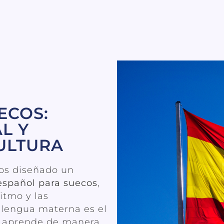
ECOS:
L Y
ULTURA
os diseñado un
español para suecos
,
itmo y las
 lengua materna es el
a aprende de manera