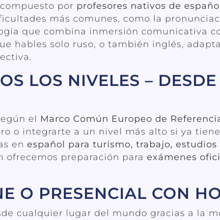
á compuesto por
profesores nativos de españ
ificultades más comunes, como la pronunciaci
logía que combina inmersión comunicativa co
que hables solo ruso, o también inglés, adapt
ectiva.
S LOS NIVELES – DESDE 
según el
Marco Común Europeo de Referencia p
o o integrarte a un nivel más alto si ya tien
as en
español para turismo, trabajo, estudios 
n ofrecemos preparación para
exámenes ofici
E O PRESENCIAL CON HO
sde cualquier lugar del mundo gracias a la 