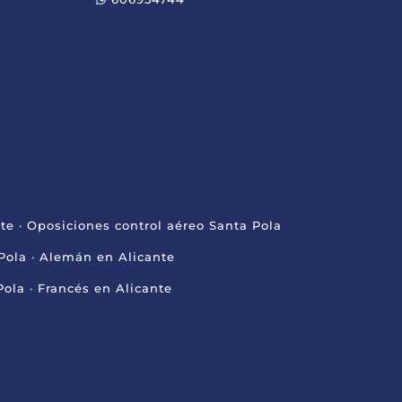
nte
·
Oposiciones control aéreo Santa Pola
Pola
·
Alemán en Alicante
Pola
·
Francés en Alicante