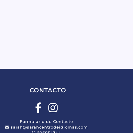
CONTACTO
Formulario de Contacto
sarah@sarahcentrodeidiomas.com
606954744