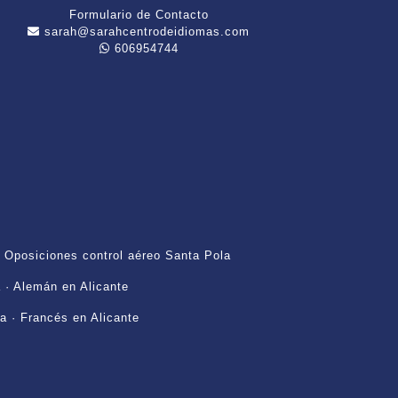
Formulario de Contacto
sarah@sarahcentrodeidiomas.com
606954744
·
Oposiciones control aéreo Santa Pola
a
·
Alemán en Alicante
la
·
Francés en Alicante